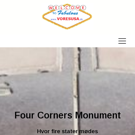
Menu
Four Corners Monument
Hvor fire stater mødes