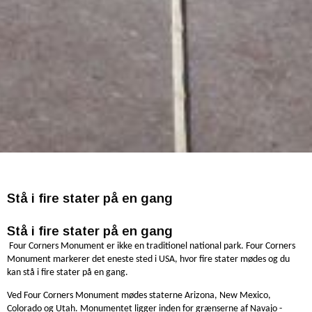
Stå i fire stater på en gang
Stå i fire stater på en gang
Four Corners Monument er ikke en traditionel national park. Four Corners
Monument markerer det eneste sted i
USA
, hvor fire stater mødes og du
kan stå i fire stater på en gang.
Ved Four Corners Monument mødes staterne
Arizona
,
New Mexico
,
Colorado
og
Utah
. Monumentet ligger inden for grænserne af
N
avajo
-