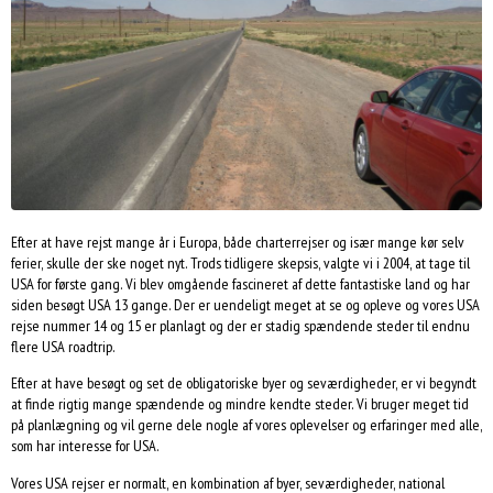
Efter at have rejst mange år i Europa, både charterrejser og især mange kør selv
ferier, skulle der ske noget nyt. Trods tidligere skepsis, valgte vi i 2004, at tage til
USA for første gang. Vi blev omgående fascineret af dette fantastiske land og har
siden besøgt USA 13 gange. Der er uendeligt meget at se og opleve og vores USA
rejse nummer 14 og 15 er planlagt og der er stadig spændende steder til endnu
flere USA roadtrip.
Efter at have besøgt og set de obligatoriske byer og seværdigheder, er vi begyndt
at finde rigtig mange spændende og mindre kendte steder. Vi bruger meget tid
på planlægning og vil gerne dele nogle af vores oplevelser og erfaringer med alle,
som har interesse for USA.
Vores USA rejser er normalt, en kombination af byer, seværdigheder, national